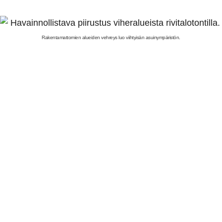
Rakentamattomien alueiden vehreys luo viihtyisän asuinympäristön.