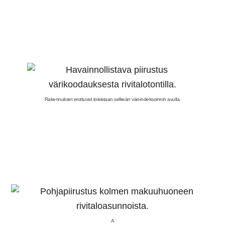
Rakennukset erottuvat toisistaan selkeän väri-indeksoinnin avulla.
A